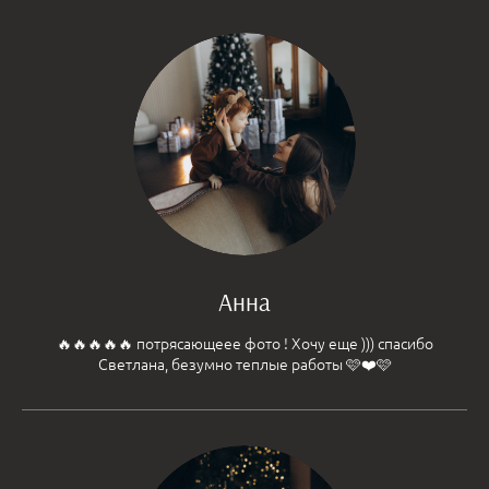
Анна
🔥🔥🔥🔥🔥 потрясающеее фото ! Хочу еще ))) спасибо
Светлана, безумно теплые работы 🩷❤️🩷